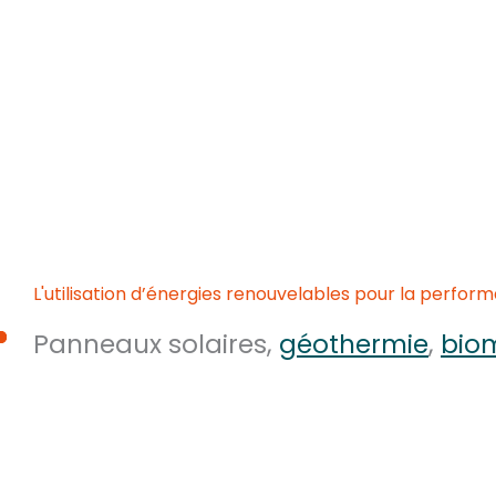
Aller
au
contenu
L'utilisation d’énergies renouvelables pour la perfo
Panneaux solaires,
géothermie
,
bio