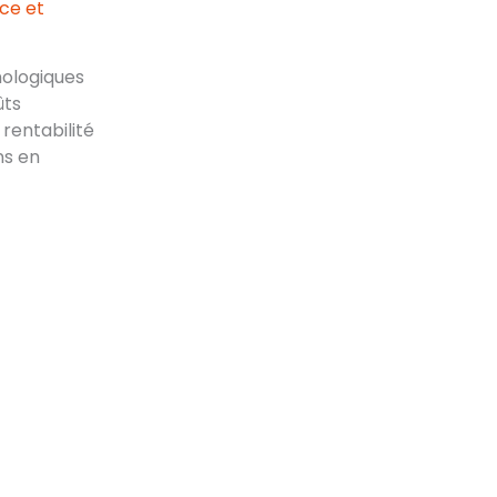
ce et
nologiques
ûts
 rentabilité
ns en