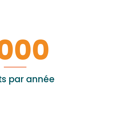
000
ts par année