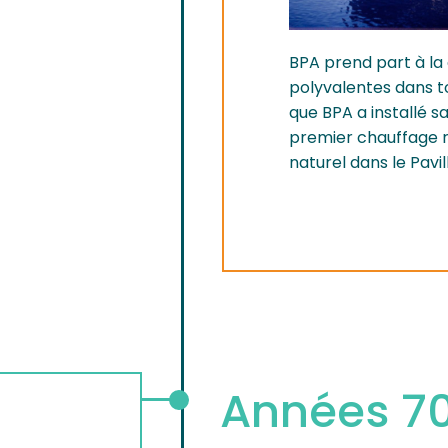
BPA prend part à l
polyvalentes dans to
que BPA a installé
premier chauffage ra
naturel dans le Pavi
Années 7