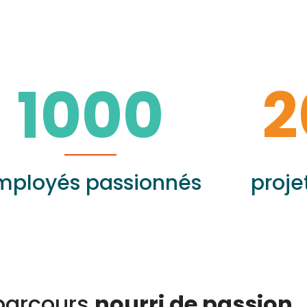
1000
2
mployés passionnés
proje
parcours
nourri de passion