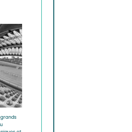
 grands
du
mpiques et