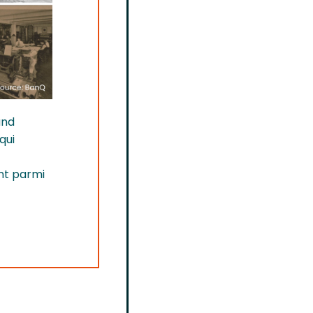
and
qui
nt parmi