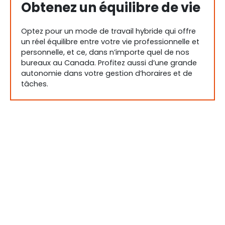
Obtenez un équilibre de vie
Optez pour un mode de travail hybride qui offre
un réel équilibre entre votre vie professionnelle et
personnelle, et ce, dans n’importe quel de nos
bureaux au Canada. Profitez aussi d’une grande
autonomie dans votre gestion d’horaires et de
tâches.
Évoluez avec notre
entreprise
Relevez des défis stimulants au fil de la
croissance de BPA tout en étant soutenu.e par
des processus et une structure établis.
Grandissez avec l’entreprise grâce à nos
nombreuses possibilités de promotions et nos