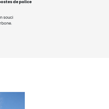
 postes de police
un souci
arbone.