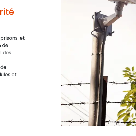
rité
prisons, et
n de
e des
nde
ules et