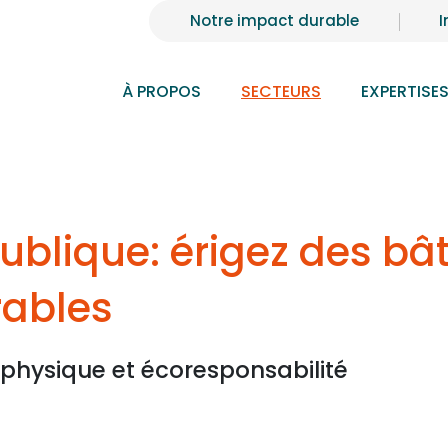
Notre impact durable
I
À PROPOS
SECTEURS
EXPERTISE
publique: érigez des b
rables
é physique et écoresponsabilité