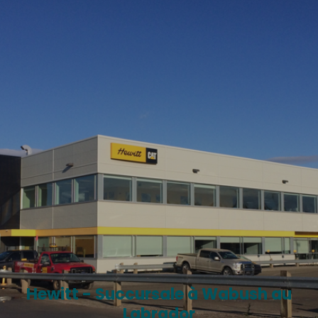
Hewitt - Succursale à Wabush au
Labrador