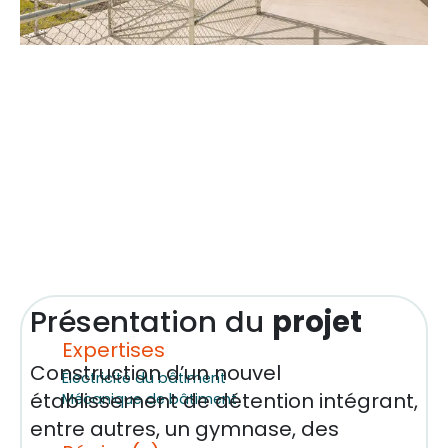
Présentation du
projet
Expertises
Construction d’un nouvel
Électricité du bâtiment
établissement de détention intégrant,
Mécanique de bâtiment
entre autres, un gymnase, des