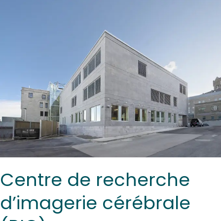
Centre
de
recherche
d’imagerie
cérébrale
(BIC)
Centre de recherche
d’imagerie cérébrale