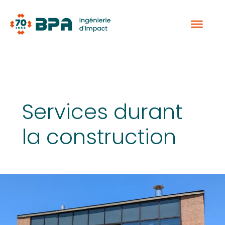
Aller
au
contenu
Services durant
la construction
Université
McGill
–
Campus
Macdonald