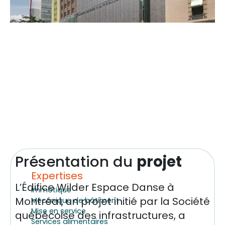
Présentation du
projet
Expertises
L’Édifice Wilder Espace Danse à
Immotique
Montréal, un projet initié par la Société
Mécanique de bâtiment
Mise en service
québécoise des infrastructures, a
Services alimentaires