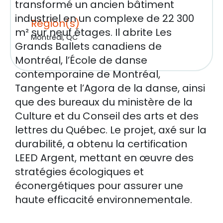
transformé un ancien bâtiment
industriel en un complexe de 22 300
Région(s)
m² sur neuf étages. Il abrite Les
Montréal, QC
Grands Ballets canadiens de
Montréal, l’École de danse
contemporaine de Montréal,
Tangente et l’Agora de la danse, ainsi
que des bureaux du ministère de la
Culture et du Conseil des arts et des
lettres du Québec. Le projet, axé sur la
durabilité, a obtenu la certification
LEED Argent, mettant en œuvre des
stratégies écologiques et
éconergétiques pour assurer une
haute efficacité environnementale.