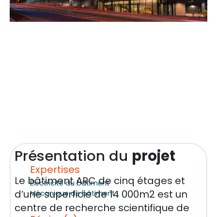
Présentation du
projet
Expertises
Le bâtiment ARC de cinq étages et
Électricité du bâtiment
d’une superficie de 14 000m2 est un
Mécanique de bâtiment
centre de recherche scientifique de