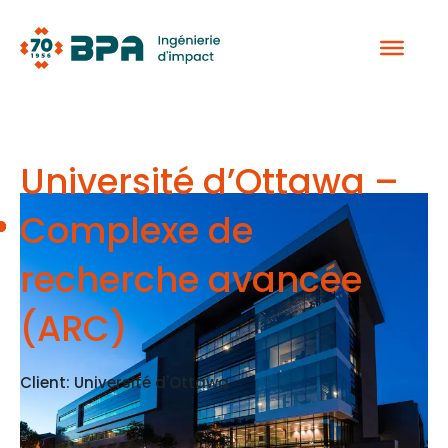
Aller
au
contenu
Université d’Ottawa –
Complexe de
recherche avancée
(ARC)
Client: Université d'Ottawa