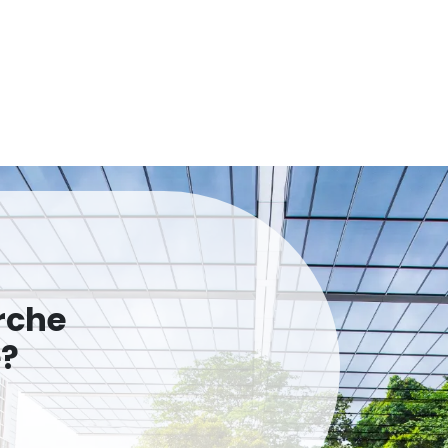
rche
e?