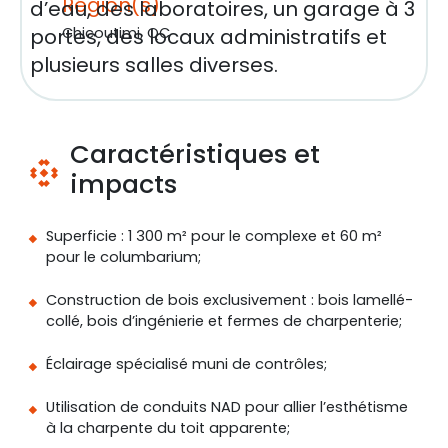
Région(s)
d’eau, des laboratoires, un garage à 3
portes, des locaux administratifs et
Chicoutimi, QC
plusieurs salles diverses.
Caractéristiques et
impacts
Superficie : 1 300 m² pour le complexe et 60 m²
pour le columbarium;
Construction de bois exclusivement : bois lamellé-
collé, bois d’ingénierie et fermes de charpenterie;
Éclairage spécialisé muni de contrôles;
Utilisation de conduits NAD pour allier l’esthétisme
à la charpente du toit apparente;