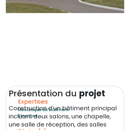
Présentation du
projet
Expertises
Construction d’un bâtiment principal
Mécanique de bâtiment
incluant deux salons, une chapelle,
Structure
une salle de réception, des salles