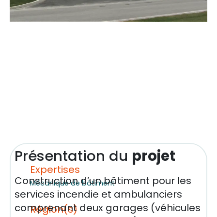
Présentation du
projet
Expertises
Construction d’un bâtiment pour les
Mécanique de bâtiment
services incendie et ambulanciers
comprenant deux garages (véhicules
Région(s)