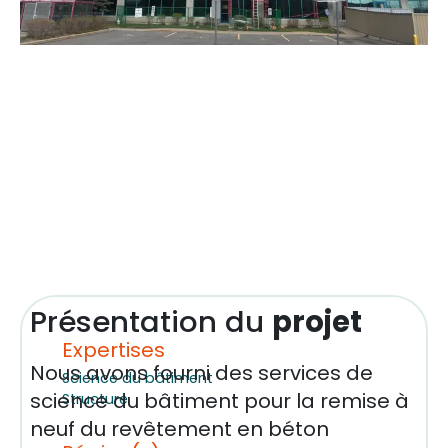
Présentation du
projet
Expertises
Nous avons fourni des services de
Science du bâtiment
science du bâtiment pour la remise à
Structure
neuf du revêtement en béton