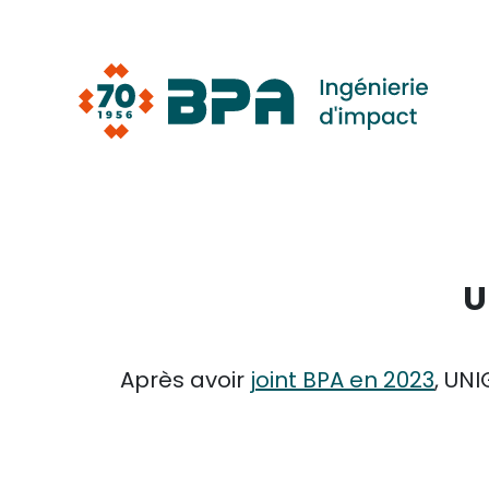
Aller
au
contenu
U
Après avoir
joint BPA en 2023
, UN