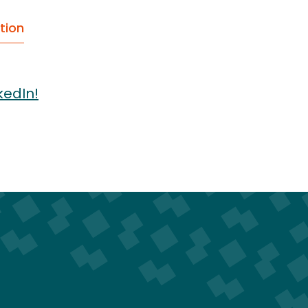
tion
kedIn!