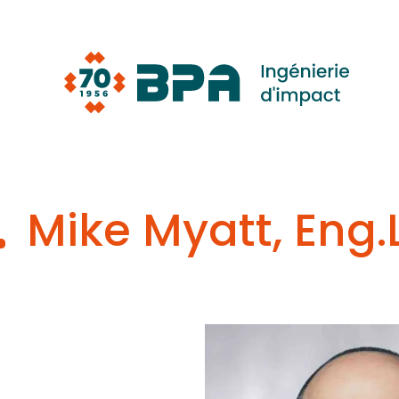
Aller
au
contenu
Mike Myatt, Eng.L