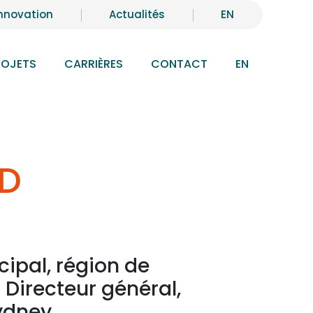
nnovation
Actualités
EN
ROJETS
CARRIÈRES
CONTACT
EN
ED
cipal, région de
t Directeur général,
ydney