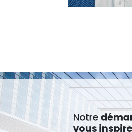
Notre
déma
vous inspir