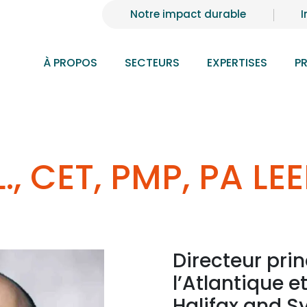
Notre impact durable
I
À PROPOS
SECTEURS
EXPERTISES
P
., CET, PMP, PA LE
Directeur prin
l’Atlantique e
Halifax and S