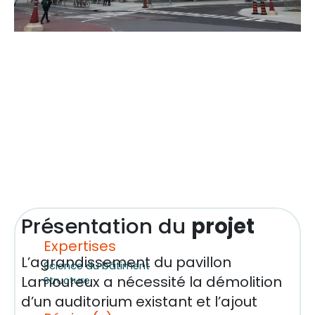
Présentation du
projet
Expertises
L’agrandissement du pavillon
Science du bâtiment
Lamoureux a nécessité la démolition
Structure
d’un auditorium existant et l’ajout