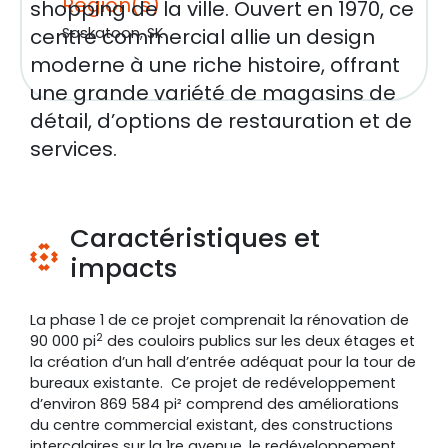
Région(s)
shopping de la ville. Ouvert en 1970, ce
centre commercial allie un design
Saskatoon, SK
moderne à une riche histoire, offrant
une grande variété de magasins de
détail, d’options de restauration et de
services.
Caractéristiques et
impacts
La phase 1 de ce projet comprenait la rénovation de
2
90 000 pi
des couloirs publics sur les deux étages et
la création d’un hall d’entrée adéquat pour la tour de
bureaux existante. Ce projet de redéveloppement
d’environ 869 584 pi² comprend des améliorations
du centre commercial existant, des constructions
intercalaires sur la 1re avenue, le redéveloppement