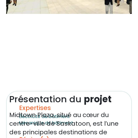
Présentation du
projet
Expertises
Midtown Plaza, situé au cœur du
Électricité du bâtiment
centre-ville de Saskatoon, est l’une
Mécanique de bâtiment
des principales destinations de