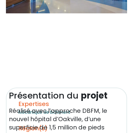
Présentation du
projet
Expertises
Réalisé avec l’approche DBFM, le
Mécanique de bâtiment
nouvel hôpital d’Oakville, d’une
superficie de 1,5 million de pieds
Région(s)