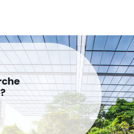
rche
e?