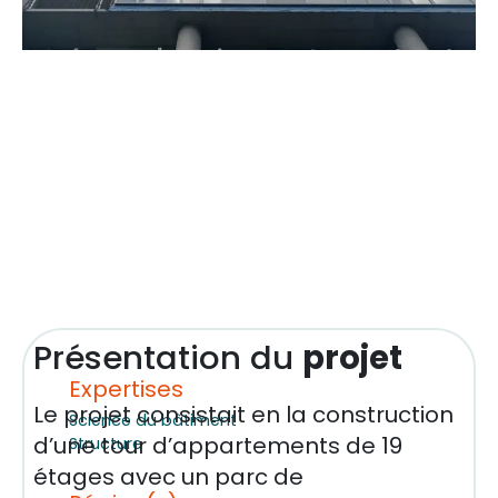
Présentation du
projet
Expertises
Le projet consistait en la construction
Science du bâtiment
d’une tour d’appartements de 19
Structure
étages avec un parc de