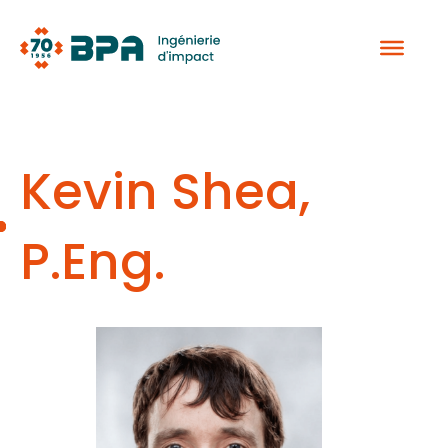
Aller
au
contenu
Kevin Shea,
P.Eng.