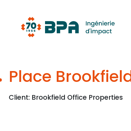
Aller
au
contenu
Place Brookfiel
Client: Brookfield Office Properties