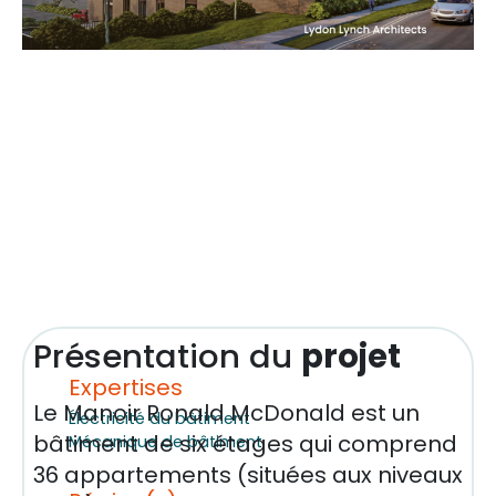
Présentation du
projet
Expertises
Le Manoir Ronald McDonald est un
Électricité du bâtiment
bâtiment de six étages qui comprend
Mécanique de bâtiment
36 appartements (situées aux niveaux