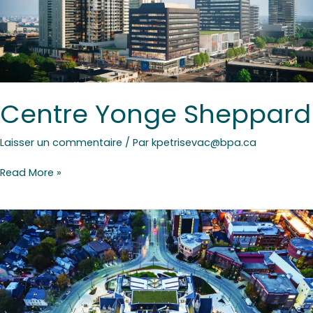
Centre Yonge Sheppard
Laisser un commentaire
/ Par
kpetrisevac@bpa.ca
Read More »
Faculté
d’architecture,
de
paysage
et
de
design